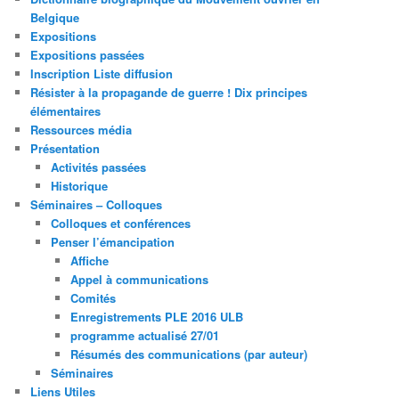
Belgique
Expositions
Expositions passées
Inscription Liste diffusion
Résister à la propagande de guerre ! Dix principes
élémentaires
Ressources média
Présentation
Activités passées
Historique
Séminaires – Colloques
Colloques et conférences
Penser l’émancipation
Affiche
Appel à communications
Comités
Enregistrements PLE 2016 ULB
programme actualisé 27/01
Résumés des communications (par auteur)
Séminaires
Liens Utiles