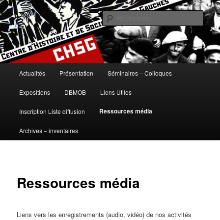
Aller
histoire, gauches, gauche, communisme, syndicalisme, ouvrier, socialisme,
trotskysme, anarchisme, mouvement, emancipation, ULB
au
Rech
contenu
principal
Centre d'Histoire et de Sociologie
des Gauches
Menu
Actualités
Présentation
Séminaires – Colloques
principal
Expositions
DBMOB
Liens Utiles
Ressources média
Inscription Liste diffusion
Archives – inventaires
Ressources média
Liens vers les enregistrements (audio, vidéo) de nos activités