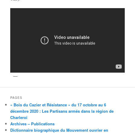
PAGES
« Bois du Cazier et Résistance » du 17 octobre au 6
décembre 2020 : Les Partisans armés dans la région de
Charleroi
Archives – Publications
Dictionnaire biographique du Mouvement ouvrier en