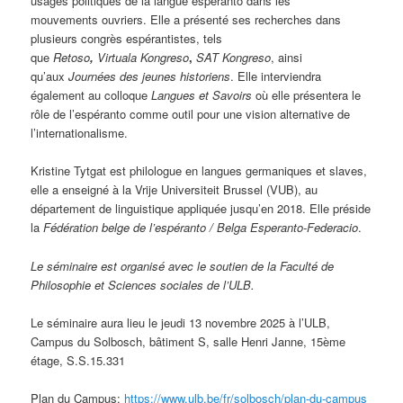
usages politiques de la langue espéranto dans les
mouvements ouvriers. Elle a présenté ses recherches dans
plusieurs congrès espérantistes, tels
que
Retoso
,
Virtuala Kongreso
,
SAT Kongreso
, ainsi
qu’aux
Journées des jeunes historiens
. Elle interviendra
également au colloque
Langues et Savoirs
où elle présentera le
rôle de l’espéranto comme outil pour une vision alternative de
l’internationalisme.
Kristine Tytgat est philologue en langues germaniques et slaves,
elle a enseigné à la Vrije Universiteit Brussel (VUB), au
département de linguistique appliquée jusqu’en 2018. Elle préside
la
Fédération belge de l’espéranto / Belga Esperanto-Federacio
.
Le séminaire est organisé avec le soutien de la Faculté de
Philosophie et Sciences sociales de l’ULB.
Le séminaire aura lieu le jeudi 13 novembre 2025 à l’ULB,
Campus du Solbosch, bâtiment S, salle Henri Janne, 15ème
étage, S.S.15.331
Plan du Campus:
https://www.ulb.be/fr/solbosch/plan-du-campus