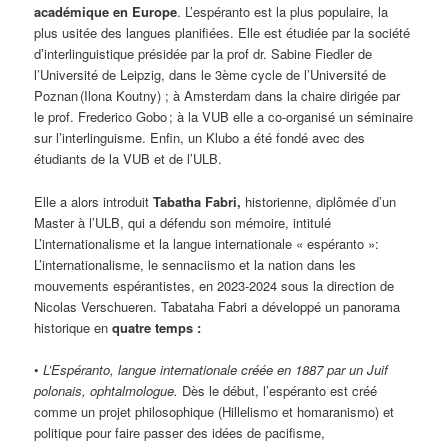
académique en Europe
. L’espéranto est la plus populaire, la
plus usitée des langues planifiées. Elle est étudiée par la société
d’interlinguistique présidée par la prof dr. Sabine Fiedler de
l’Université de Leipzig, dans le 3ème cycle de l’Université de
Poznan (Ilona Koutny) ; à Amsterdam dans la chaire dirigée par
le prof. Frederico Gobo ; à la VUB elle a co-organisé un séminaire
sur l’interlinguisme. Enfin, un Klubo a été fondé avec des
étudiants de la VUB et de l’ULB.
Elle a alors introduit
Tabatha Fabri,
historienne, diplômée d’un
Master à l’ULB, qui a défendu son mémoire, intitulé
L’internationalisme et la langue internationale « espéranto »:
L’internationalisme, le sennaciismo et la nation dans les
mouvements espérantistes, en 2023-2024 sous la direction de
Nicolas Verschueren. Tabataha Fabri a développé un panorama
historique en
quatre temps :
•
L’Espéranto, langue internationale créée en 1887 par un Juif
polonais, ophtalmologue.
Dès le début, l’espéranto est créé
comme un projet philosophique (Hillelismo et homaranismo) et
politique pour faire passer des idées de pacifisme,