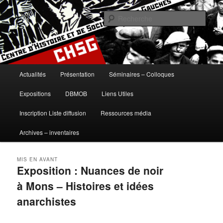
Aller
Aller
histoire, gauches, gauche, communisme, syndicalisme, ouvrier, socialisme,
trotskysme, anarchisme, mouvement, emancipation, ULB
au
au
Rech
contenu
contenu
principal
secondaire
Centre d'Histoire et de Sociologie
des Gauches
Menu
Actualités
Présentation
Séminaires – Colloques
principal
Expositions
DBMOB
Liens Utiles
Inscription Liste diffusion
Ressources média
Archives – inventaires
MIS EN AVANT
Exposition : Nuances de noir
à Mons – Histoires et idées
anarchistes
Publié le
06/11/2026