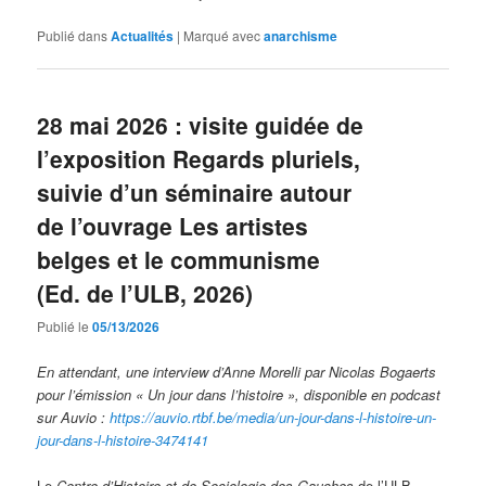
Publié dans
Actualités
|
Marqué avec
anarchisme
28 mai 2026 : visite guidée de
l’exposition Regards pluriels,
suivie d’un séminaire autour
de l’ouvrage Les artistes
belges et le communisme
(Ed. de l’ULB, 2026)
Publié le
05/13/2026
En attendant, une interview d’Anne Morelli par Nicolas Bogaerts
pour l’émission « Un jour dans l’histoire », disponible en podcast
sur Auvio :
https://auvio.rtbf.be/media/un-jour-dans-l-histoire-un-
jour-dans-l-histoire-3474141
Le
Centre d’Histoire et de Sociologie des Gauches
de l’ULB