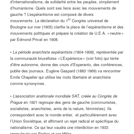
d’internationalisme, de solidarité entre les peuples, simplement
d’humanisme. Quels sont ses liens avec les mouvements de
gauche ? L’espérantisme est composé de divers
er
mouvements. La déclaration du 1
Congrès universel de
Boulogne sur mer (1905) clarifie la place de l’espérantisme et des
mouvements politiques et prépare la création de U.E.A. « neutre »
par Edmond Privat en 1908.
•
La période anarchiste espérantiste (1904-1908)
, représentée par
la communauté bruxelloise « L’Expérience » (voir foto) qui tente
d’être autonome, donne des cours d’Esperanto, des conférences,
publie des journaux. Eugène Gaspard (1883 1969) va rencontrer
Emile Chapelier qui utilise les mots libertaire et anarchiste
comme synonymes.
•
L’association anationale mondiale SAT, créée au Congrès de
Prague en 1921
regroupe des gens de gauche (communistes,
socialistes, anarchistes, amis de la nature, féministes). Ils
correspondent avec le monde entier, et particulièrement avec
l’Union Soviétique, et affirment un rejet radical et spécifique du
nationalisme. Ce qui leur vaudra une interdiction en 1933
promulguée par Staline et par Hitler.