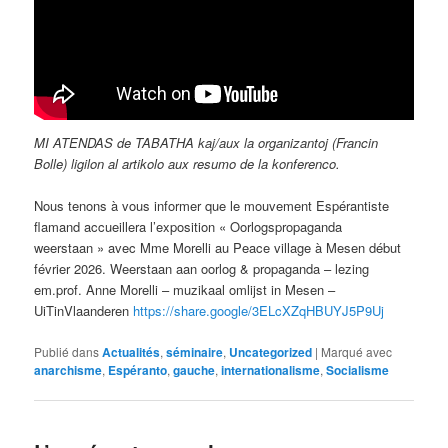
MI ATENDAS de TABATHA kaj/aux la organizantoj (Francin
Bolle) ligilon al artikolo aux resumo de la konferenco.
Nous tenons à vous informer que le mouvement Espérantiste
flamand accueillera l’exposition « Oorlogspropaganda
weerstaan » avec Mme Morelli au Peace village à Mesen début
février 2026. Weerstaan aan oorlog & propaganda – lezing
em.prof. Anne Morelli – muzikaal omlijst in Mesen –
UiTinVlaanderen
https://share.google/3ELcXZqHBUYJ5P9Uj
Publié dans
Actualités
,
séminaire
,
Uncategorized
|
Marqué avec
anarchisme
,
Espéranto
,
gauche
,
internationalisme
,
Socialisme