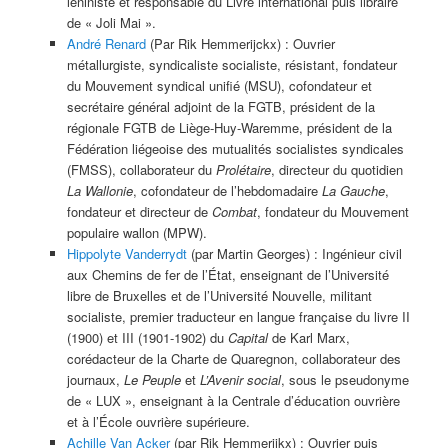
léniniste et responsable du Livre international puis libraire
de « Joli Mai ».
André Renard
(Par Rik Hemmerijckx) : Ouvrier
métallurgiste, syndicaliste socialiste, résistant, fondateur
du Mouvement syndical unifié (MSU), cofondateur et
secrétaire général adjoint de la FGTB, président de la
régionale FGTB de Liège-Huy-Waremme, président de la
Fédération liégeoise des mutualités socialistes syndicales
(FMSS), collaborateur du
Prolétaire
, directeur du quotidien
La Wallonie
, cofondateur de l’hebdomadaire
La Gauche
,
fondateur et directeur de
Combat
, fondateur du Mouvement
populaire wallon (MPW).
Hippolyte Vanderrydt
(par Martin Georges) : Ingénieur civil
aux Chemins de fer de l’État, enseignant de l’Université
libre de Bruxelles et de l’Université Nouvelle, militant
socialiste, premier traducteur en langue française du livre II
(1900) et III (1901-1902) du
Capital
de Karl Marx,
corédacteur de la Charte de Quaregnon, collaborateur des
journaux,
Le Peuple
et
L’Avenir social
, sous le pseudonyme
de « LUX », enseignant à la Centrale d’éducation ouvrière
et à l’École ouvrière supérieure.
Achille Van Acker
(par Rik Hemmerijkx) : Ouvrier puis