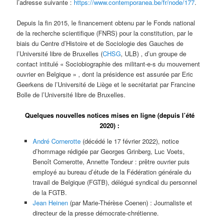
l’adresse suivante :
https://www.contemporanea.be/fr/node/177
.
Depuis la fin 2015, le financement obtenu par le Fonds national
de la recherche scientifique (FNRS) pour la constitution, par le
biais du Centre d’Histoire et de Sociologie des Gauches de
l’Université libre de Bruxelles (
CHSG
, ULB) , d’un groupe de
contact intitulé « Sociobiographie des militant-e-s du mouvement
ouvrier en Belgique » , dont la présidence est assurée par Eric
Geerkens de l’Université de Liège et le secrétariat par Francine
Bolle de l’Université libre de Bruxelles.
Quelques nouvelles notices mises en ligne (depuis l’été
2020) :
André Cornerotte
(décédé le 17 février 2022), notice
d’hommage rédigée par Georges Grinberg, Luc Voets,
Benoît Cornerotte, Annette Tondeur : prêtre ouvrier puis
employé au bureau d’étude de la Fédération générale du
travail de Belgique (FGTB), délégué syndical du personnel
de la FGTB.
Jean Heinen
(par Marie-Thérèse Coenen) : Journaliste et
directeur de la presse démocrate-chrétienne.