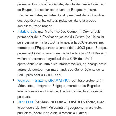
permanent syndical, socialiste, député de l’arrondissement
de Bruges, conseiller communal de Bruges, ministre,
Premier ministre, ministre d’état, président de la Chambre
des eeprésentants, éditeur, rédacteur dans la presse
socialiste, franc-maçon.
Fabrizio Epis
(par Marie-Thérèse Coenen) : Ouvrier puis
permanent de la Fédération jociste du Centre (pr. Hainaut),
puis permanent à la JOC nationale, à la JOC européenne,
membre de l’Équipe internationale de la JOCI pour l’Europe,
permanent interprofessionnel de la Fédération CSC Brabant
wallon et permanent syndical de la CNE de l’Unité
opérationnelle de Bruxelles-Brabant wallon, en charge entre
autres du secteur non marchand, secrétaire régional de la
CNE, président du CIRÉ asbl.
Wojciech – Sarzyna GRAMATYKA
(par José Gotovitch) :
Mécanicien, émigré en Belgique, membre des Brigades
internationales en Espagne, Partisan armé, fonctionnaire
polonais.
Henri Fuss
(par Jean Puissant – Jean-Paul Mahoux, avec
le concours de Joeri Puissant) : Typographe, anarchiste,
publiciste, docteur en droit, directeur au Bureau