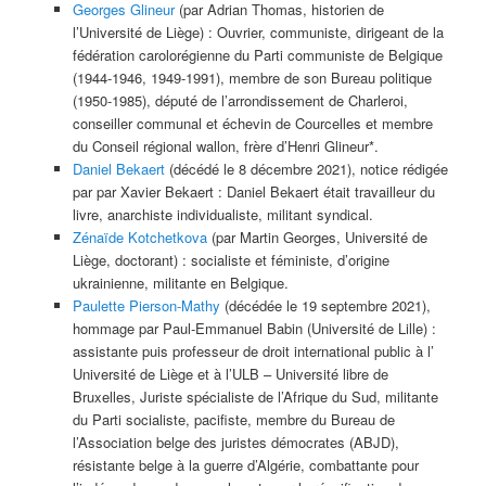
Georges Glineur
(par Adrian Thomas, historien de
l’Université de Liège) : Ouvrier, communiste, dirigeant de la
fédération carolorégienne du Parti communiste de Belgique
(1944-1946, 1949-1991), membre de son Bureau politique
(1950-1985), député de l’arrondissement de Charleroi,
conseiller communal et échevin de Courcelles et membre
du Conseil régional wallon, frère d’Henri Glineur*.
Daniel Bekaert
(décédé le 8 décembre 2021), notice rédigée
par par Xavier Bekaert : Daniel Bekaert était travailleur du
livre, anarchiste individualiste, militant syndical.
Zénaïde Kotchetkova
(par Martin Georges, Université de
Liège, doctorant) : socialiste et féministe, d’origine
ukrainienne, militante en Belgique.
Paulette Pierson-Mathy
(décédée le 19 septembre 2021),
hommage par Paul-Emmanuel Babin (Université de Lille) :
assistante puis professeur de droit international public à l’
Université de Liège et à l’ULB – Université libre de
Bruxelles, Juriste spécialiste de l’Afrique du Sud, militante
du Parti socialiste, pacifiste, membre du Bureau de
l’Association belge des juristes démocrates (ABJD),
résistante belge à la guerre d’Algérie, combattante pour