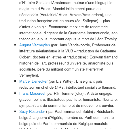
d’Histoire Sociale d’Amsterdam, auteur d’une biographie
magistrale d’Ernest Mandel initialement parue en
néerlandais (Houtekiet/ Atlas, Anvers/Amsterdam), une
traduction française est en cours (éd. Syllepse)… plus
d’infos à venir) : Économiste marxiste de renommée
internationale, dirigeant de la Quatrième Internationale, son
théoricien le plus important depuis la mort de Léon Trotsky.
August Vermeylen
(par Hans Vandevoorde, Professeur de
littérature néerlandaise à la VUB – traduction de Catherine
Gobert, docteur en lettres et traductrice) : Écrivain flamand,
historien de l’art, professeur d’université, anarchiste puis
socialiste, père du militant communiste Pierre/Piet
Vermeylen).
Marcel Denecker
(par Els Witte) : Enseignant puis
rédacteur en chef de
Links
, intellectuel socialiste flamand.
Frans Masereel
(par Rik Hemmerijckx) : Artiste engagé,
graveur, peintre, illustrateur, pacifiste, humaniste, libertaire,
sympathisant du communisme et du mouvement ouvrier.
Suzy Rosendor
( par Paul-Emmanuel Babin) : Résistante
belge à la guerre d’Algérie, membre du Parti communiste
belge puis du Parti communiste de Belgique marxiste-