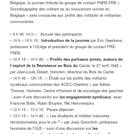
Belgique, la journée d’étude du groupe de contact FNRS-FRS «
Sociobiographie des militant.es du mouvement ouvrier en
Belgique » sera consacrée aux profils des militants et militantes
communistes :
• 9 h 45 -10 h – : Accueil des participants
• 10 h – 10 h 15 :
Introduction de la journée
par Eric Geerkens,
professeur à l’ULiège et président du groupe de contact FRS-
FNRS.
• 10 h 15 – 10 h 45 : «
Profils des partisans armés, auteurs de
l’exploit de la Résistance au Bois du
Cazier, le 27 avril 1942 »
par Jean-Louis Delaet, historien, directeur du Bois du Cazier.
• 10 h 45 – 12h 15 : « Étude sur les profils des militants
syndicaux communistes des ACEC-Charleroi » par Adrian
Thomas, historien, Centre d’histoire et de sociologie des gauches
– suivi d’une discussion sur
les engagements syndicaux
, avec
Francine Bolle, Robin Bruyère, Rik Hemmerijckx.
• 12 h 15 – 13 h 15 : Pause déjeuner
• 13 h 15 – 14 h 45 : « Les étudiants et intellos marxistes,
révolutionnaires pour la vie ? » par José Gotovitch, professeur
honoraire de l’ULB – suivi d’une discussion sur
les