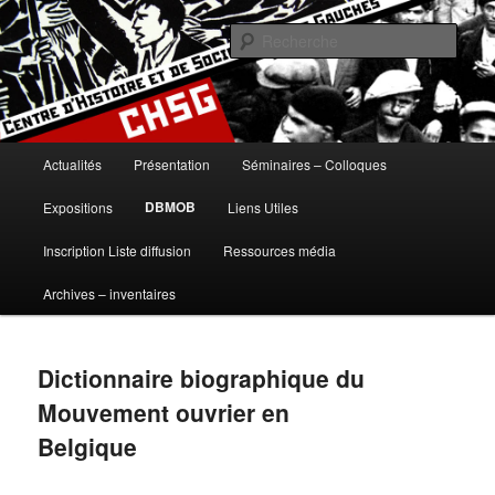
Aller
histoire, gauches, gauche, communisme, syndicalisme, ouvrier, socialisme,
trotskysme, anarchisme, mouvement, emancipation, ULB
au
Rech
contenu
principal
Centre d'Histoire et de Sociologie
des Gauches
Menu
Actualités
Présentation
Séminaires – Colloques
principal
DBMOB
Expositions
Liens Utiles
Inscription Liste diffusion
Ressources média
Archives – inventaires
Dictionnaire biographique du
Mouvement ouvrier en
Belgique