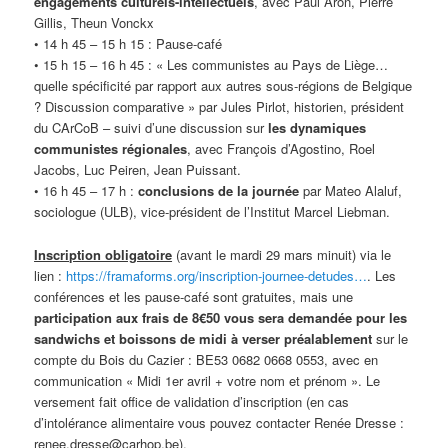
engagements culturels-intellectuels
, avec Paul Aron, Pierre
Gillis, Theun Vonckx
• 14 h 45 – 15 h 15 : Pause-café
• 15 h 15 – 16 h 45 : « Les communistes au Pays de Liège…
quelle spécificité par rapport aux autres sous-régions de Belgique
? Discussion comparative » par Jules Pirlot, historien, président
du CArCoB – suivi d’une discussion sur
les dynamiques
communistes régionales
, avec François d’Agostino, Roel
Jacobs, Luc Peiren, Jean Puissant.
• 16 h 45 – 17 h :
conclusions de la journée
par Mateo Alaluf,
sociologue (ULB), vice-président de l’Institut Marcel Liebman.
Inscription obligatoire
(avant le mardi 29 mars minuit) via le
lien :
https://framaforms.org/inscription-journee-detudes…
. Les
conférences et les pause-café sont gratuites, mais une
participation aux frais de 8€50 vous sera demandée pour les
sandwichs et boissons de midi à verser préalablement
sur le
compte du Bois du Cazier : BE53 0682 0668 0553, avec en
communication « Midi 1er avril + votre nom et prénom ». Le
versement fait office de validation d’inscription (en cas
d’intolérance alimentaire vous pouvez contacter Renée Dresse :
renee.dresse@carhop.be).