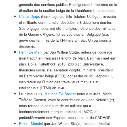
générale des services publics-Enseignement, membre de la
direction de la section belge de la Quatrième Internationale.
Cécile Draps
(hommage par Elie Teicher, ULiège) : avocate
et militante communiste, décédée le 8 décembre dernier.
Ses engagements ont été multiples : défense des militants
de la Guerre d’Algérie, luttes sociales en Belgique (e.a.
grève des femmes de la FN-Herstal), etc. Un parcours à
découvrir…
Henri De Man
(par Jan Willem Stutje, auteur de l’ouvrage
(non traduit en français) Hendrik de Man. Een man met een
plan. Polis, Kalmthout, 2018. 230 p.) : Universitaire,
théoricien socialiste, sénateur coopté, ministre, président
du Parti ouvrier belge (POB), conseiller du roi Léopold III,
inspirateur de l’Union des travailleurs manuels et
intellectuels (UTMI) en 1940.
Le 7 mai 2021,
Maurice De Backer
nous a quittés. Marie-
Thérèse Coenen, avec la contribution de Jean Neuville (†),
nous retrace le parcours de ce militant qui a
fondamentalement marqué l’histoire du MOC, et
particulièrement des Equipes populaires et du CARHOP:
Ernest Mandel
(par Jan-Willem Stutje, historien, Institut