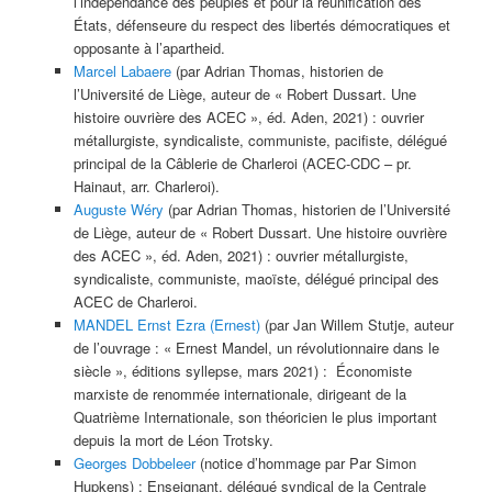
l’indépendance des peuples et pour la réunification des
États, défenseure du respect des libertés démocratiques et
opposante à l’apartheid.
Marcel Labaere
(par Adrian Thomas, historien de
l’Université de Liège, auteur de « Robert Dussart. Une
histoire ouvrière des ACEC », éd. Aden, 2021) : ouvrier
métallurgiste, syndicaliste, communiste, pacifiste, délégué
principal de la Câblerie de Charleroi (ACEC-CDC – pr.
Hainaut, arr. Charleroi).
Auguste Wéry
(par Adrian Thomas, historien de l’Université
de Liège, auteur de « Robert Dussart. Une histoire ouvrière
des ACEC », éd. Aden, 2021) : ouvrier métallurgiste,
syndicaliste, communiste, maoïste, délégué principal des
ACEC de Charleroi.
MANDEL Ernst Ezra (Ernest)
(par Jan Willem Stutje, auteur
de l’ouvrage : « Ernest Mandel, un révolutionnaire dans le
siècle », éditions syllepse, mars 2021) : Économiste
marxiste de renommée internationale, dirigeant de la
Quatrième Internationale, son théoricien le plus important
depuis la mort de Léon Trotsky.
Georges Dobbeleer
(notice d’hommage par Par Simon
Hupkens) : Enseignant, délégué syndical de la Centrale