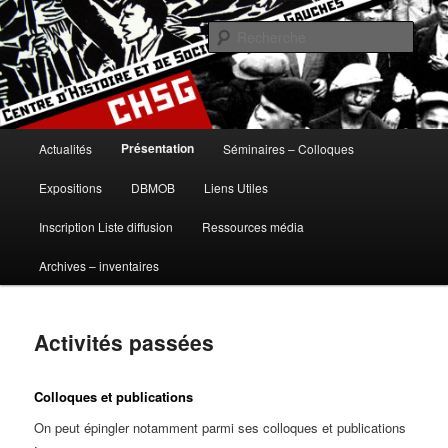
Aller
histoire, gauches, gauche, communisme, syndicalisme, ouvrier, socialisme,
trotskysme, anarchisme, mouvement, emancipation, ULB
au
Rech
contenu
principal
Centre d'Histoire et de Sociologie
des Gauches
Menu
Présentation
Actualités
Séminaires – Colloques
principal
Expositions
DBMOB
Liens Utiles
Inscription Liste diffusion
Ressources média
Archives – inventaires
Activités passées
Colloques et publications
On peut épingler notamment parmi ses colloques et publications