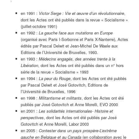
:
en 1991 :
Victor Serge : Vie et œuvre d’un révolutionnaire
,
dont les Actes ont été publiés dans la revue « Socialisme »
(juillet-octobre 1991)
en 1992 :
La gauche face aux mutations en Europe
(organisé avec Paris I-Sorbonne et Paris X-Nanterre), Actes
édités par Pascal Delwit et Jean-Michel De Waele aux
Editions de l’Université de Bruxelles, 1993.
en 1993 :
Médecins engagés, des années trente à la
Libération
, dont les Actes ont été publiés dans un n° hors
série de la revue « Socialisme » 1993
en 1994 :
La peur du Rouge
, dont les Actes ont été publiés
par Pascal Delwit et José Gotovitch, Editions de
l’Université de Bruxelles, 1996
en 1998 :
Militantisme et militants
, dont les Actes ont été
publiés par José Gotovitch et Anne Morelli, EVO 2000
en 2001 :
Les solidarités internationales- Histoire et
perspectives
, dont les Actes ont été publiés par José
Gotovitch et Anne Morelli, Labor 2003
en 2005 :
Contester dans un pays prospère-L’extrême
gauche en Belgique et au Canada
(en collaboration avec le