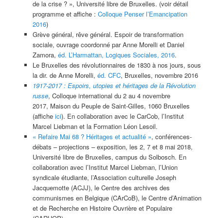
de la crise ? », Université libre de Bruxelles. (voir détail
programme et affiche :
Colloque Penser l’Emancipation
2016
)
Grève général, rêve général. Espoir de transformation
sociale, ouvrage coordonné par Anne Morelli et Daniel
Zamora,
éd. L’Harmattan, Logiques Sociales, 2016
.
Le Bruxelles des révolutionnaires de 1830 à nos jours, sous
la dir. de Anne Morelli,
éd. CFC
, Bruxelles, novembre 2016
1917-2017 : Espoirs, utopies et héritages de la Révolution
russe
, Colloque international du 2 au 4 novembre
2017, Maison du Peuple de Saint-Gilles, 1060 Bruxelles
(affiche
ici
). En collaboration avec le CarCob, l’Institut
Marcel Liebman et la Formation Léon Lesoil.
« Refaire Mai 68 ? Héritages et actualité »
, conférences-
débats – projections – exposition, les
2, 7 et 8 mai 2018,
Université libre de Bruxelles, campus du Solbosch. En
collaboration avec l’Institut Marcel Liebman, l’Union
syndicale étudiante, l’Association culturelle Joseph
Jacquemotte (ACJJ), le Centre des archives des
communismes en Belgique (CArCoB), le Centre d’Animation
et de Recherche en Histoire Ouvrière et Populaire