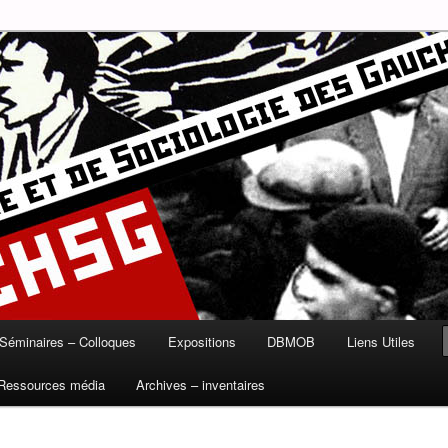
munisme, syndicalisme, ouvrier, socialisme, trotskysme, anarchisme,
B
ire et de Sociologie des
Séminaires – Colloques
Expositions
DBMOB
Liens Utiles
Ressources média
Archives – inventaires