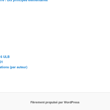
16 ULB
01
ions (par auteur)
Fièrement propulsé par WordPress