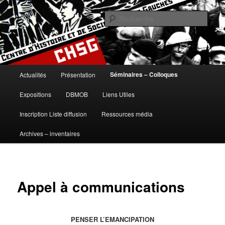
Aller
histoire, gauches, gauche, communisme, syndicalisme, ouvrier, socialisme,
trotskysme, anarchisme, mouvement, emancipation, ULB
au
Rech
contenu
principal
Centre d'Histoire et de Sociologie
des Gauches
Menu
Séminaires – Colloques
Actualités
Présentation
principal
Expositions
DBMOB
Liens Utiles
Inscription Liste diffusion
Ressources média
Archives – inventaires
Appel à communications
PENSER L’EMANCIPATION