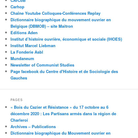
CArCoB
Carhop
Chaîne Youtube Colloques-Conférences Replay
Dictionnaire biographique du mouvement ouvrier en
Belgique (DBMOB) – site Maitron
Editions Aden
Institut d’histoire ouvrière, économique et sociale (IHOES)
Institut Marcel Liebman
La Fonderie Asbl
Mundaneum
Newsletter of Communist Studies
Page facebook du Centre d'Histoire et de Sociologie des
Gauches
PAGES
« Bois du Cazier et Résistance » du 17 octobre au 6
décembre 2020 : Les Partisans armés dans la région de
Charleroi
Archives – Publications
Dictionnaire biographique du Mouvement ouvrier en