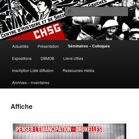
Aller
histoire, gauches, gauche, communisme, syndicalisme, ouvrier, socialisme,
trotskysme, anarchisme, mouvement, emancipation, ULB
au
Rech
contenu
principal
Centre d'Histoire et de Sociologie
des Gauches
Menu
Séminaires – Colloques
Actualités
Présentation
principal
Expositions
DBMOB
Liens Utiles
Inscription Liste diffusion
Ressources média
Archives – inventaires
Affiche