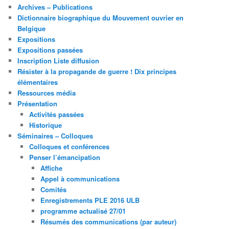
Archives – Publications
Dictionnaire biographique du Mouvement ouvrier en
Belgique
Expositions
Expositions passées
Inscription Liste diffusion
Résister à la propagande de guerre ! Dix principes
élémentaires
Ressources média
Présentation
Activités passées
Historique
Séminaires – Colloques
Colloques et conférences
Penser l’émancipation
Affiche
Appel à communications
Comités
Enregistrements PLE 2016 ULB
programme actualisé 27/01
Résumés des communications (par auteur)