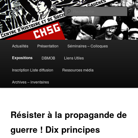
Aller
histoire, gauches, gauche, communisme, syndicalisme, ouvrier, socialisme,
trotskysme, anarchisme, mouvement, emancipation, ULB
au
Rech
contenu
principal
Centre d'Histoire et de Sociologie
des Gauches
Menu
Actualités
Présentation
Séminaires – Colloques
principal
Expositions
DBMOB
Liens Utiles
Inscription Liste diffusion
Ressources média
Archives – inventaires
Résister à la propagande de
guerre ! Dix principes