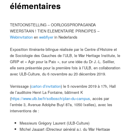
élémentaires
TENTOONSTELLING – OORLOGSPROPAGANDA
WEERSTAAN ! TIEN ELEMENTAIRE PRINCIPES –
Webinvitation
en
webflyer
in Nederlands
Exposition itinérante bilingue réalisée par le Centre d’Histoire et
de Sociologie des Gauches de l’ULB, le War Heritage Institute, le
GRIP et « Agir pour la Paix », sur une idée du Dr J.-L. Seillier,
elle sera présentée pour la première fois à l’ULB, en collaboration
avec ULB-Culture, du 6 novembre au 20 décembre 2019.
Vernissage (
carton d’invitation
) le 5 novembre 2019 à 17h, Hall
de l’auditoire Henri La Fontaine, bâtiment K
(
https://www.ulb.be/fr/solbosch/plan-du-campus
, accès par
l’entrée 3, Avenue Adolphe Buyl 87a, 1050 Ixelles), avec les
interventions de :
Messieurs Grégory Laurent (ULB-Culture)
Michel Jaupart (Directeur général a.i. du War Heritage