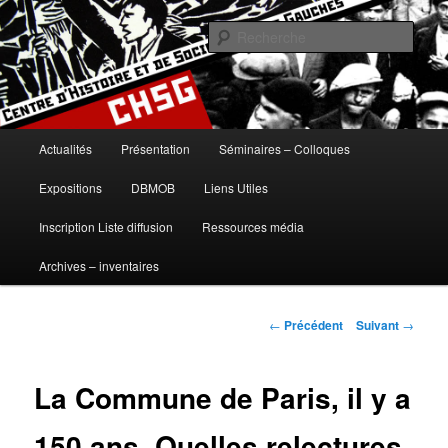
Aller
histoire, gauches, gauche, communisme, syndicalisme, ouvrier, socialisme,
trotskysme, anarchisme, mouvement, emancipation, ULB
au
Rech
contenu
principal
Centre d'Histoire et de Sociologie
des Gauches
Menu
Actualités
Présentation
Séminaires – Colloques
principal
Expositions
DBMOB
Liens Utiles
Inscription Liste diffusion
Ressources média
Archives – inventaires
Navigation
←
Précédent
Suivant
→
des
articles
La Commune de Paris, il y a
150 ans. Quelles relectures