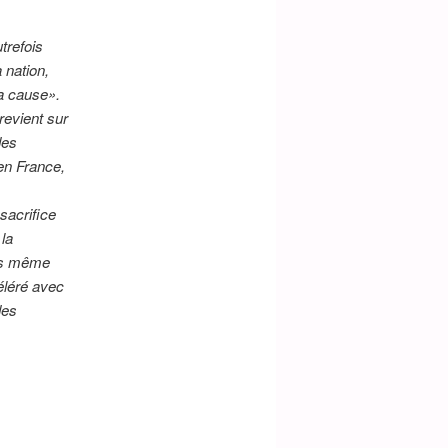
trefois
 nation,
la cause».
revient sur
des
n France,
sacrifice
 la
ois même
éléré avec
des