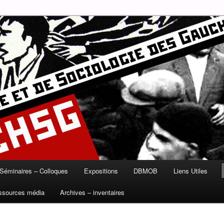
munisme, syndicalisme, ouvrier, socialisme, trotskysme, anarchisme,
B
ire et de Sociologie des
Séminaires – Colloques
Expositions
DBMOB
Liens Utiles
ssources média
Archives – inventaires