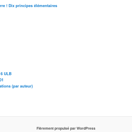
rre ! Dix principes élémentaires
16 ULB
01
ions (par auteur)
Fièrement propulsé par WordPress