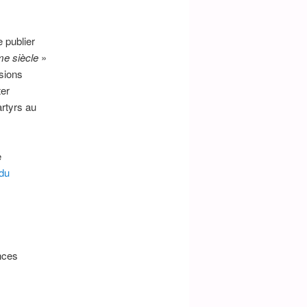
 publier
e siècle
»
sions
ter
artyrs au
e
du
nces