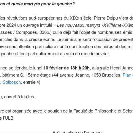
os et quels martyrs pour la gauche?
des révolutions sud-européennes du XIXe siècle, Pierre Delpu vient de
re 2024 un ouvrage intitulé «
Les nouveaux martyrs -XVIIIème-XXèm
Passés / Composés, 336p.) qui a déjà fait l’objet de nombreuses émis
’articles dans la presse écrite. Le séminaire sera l’occasion de présen
avec une attention particulière sur la construction des héros et des m
 gauche et tout particulièrement au sein du monde ouvrier.
nce se tiendra le lundi
10 février de 18h à 20h
, à la salle Henri Jann
), bâtiment S, 15ème étage (44 avenue Jeanne, 1050 Bruxelles,
Plan 
u Solbosch
, entrée 4)
e, ouvert à tou.tes.
re est organisée avec le soutien de la Faculté de Philosophie et Scie
e l’ULB.
Présentation de l’ouvrage :