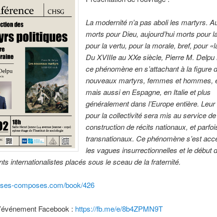
La modernité n’a pas aboli les martyrs. Au
morts pour Dieu, aujourd’hui morts pour la
pour la vertu, pour la morale, bref, pour «
Du XVIIIe au XXe siècle, Pierre M. Delpu 
ce phénomène en s’attachant à la figure 
nouveaux martyrs, femmes et hommes, e
mais aussi en Espagne, en Italie et plus
généralement dans l’Europe entière. Leur 
pour la collectivité sera mis au service de
construction de récits nationaux, et parf
transnationaux. Ce phénomène s’est acc
les vagues insurrectionnelles et le début 
 internationalistes placés sous le sceau de la fraternité.
asses-composes.com/book/426
 l’événement Facebook :
https://fb.me/e/8b4ZPMN9T