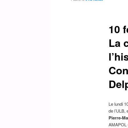
10 f
La 
l’h
Con
Delp
Le lundi 1
de l’ULB, 
Pierre-Ma
AMAPOL – 