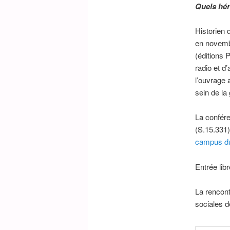
Quels hér
Historien 
en novemb
(éditions 
radio et d
l’ouvrage 
sein de la
La confére
(S.15.331
campus d
Entrée libr
La rencont
sociales d