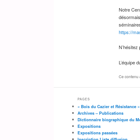
Notre Cent
désormais
séminaires
https://ma
N’hésitez 
L’équipe 
Ce contenu 
PAGES
« Bois du Cazier et Résistance 
Archives – Publications
Dictionnaire biographique du M
Expositions
Expositions passées
Inscription Liste diffusion