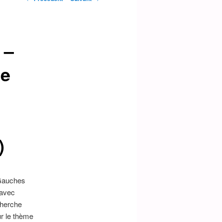
des
articles
 –
de
)
 Gauches
 avec
cherche
r le thème