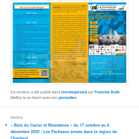
Ce contenu a été publié dans
Uncategorized
par
Francine Bolle
.
Mettez-le en favori avec son
permalien
.
PAGES
« Bois du Cazier et Résistance » du 17 octobre au 6
décembre 2020 : Les Partisans armés dans la région de
Charleroi