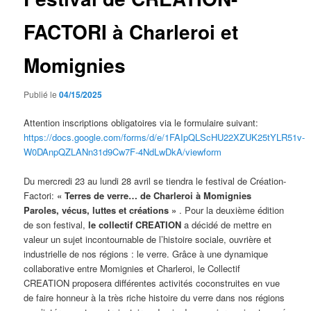
FACTORI à Charleroi et
Momignies
Publié le
04/15/2025
Attention inscriptions obligatoires via le formulaire suivant:
https://docs.google.com/forms/d/e/1FAIpQLScHU22XZUK25tYLR51v-
W0DAnpQZLANn31d9Cw7F-4NdLwDkA/viewform
Du mercredi 23 au lundi 28 avril se tiendra le festival de Création-
Factori:
« Terres de verre… de Charleroi à Momignies
Paroles, vécus, luttes et créations »
. Pour la deuxième édition
de son festival,
le collectif CREATION
a décidé de mettre en
valeur un sujet incontournable de l’histoire sociale, ouvrière et
industrielle de nos régions : le verre. Grâce à une dynamique
collaborative entre Momignies et Charleroi, le Collectif
CREATION proposera différentes activités coconstruites en vue
de faire honneur à la très riche histoire du verre dans nos régions