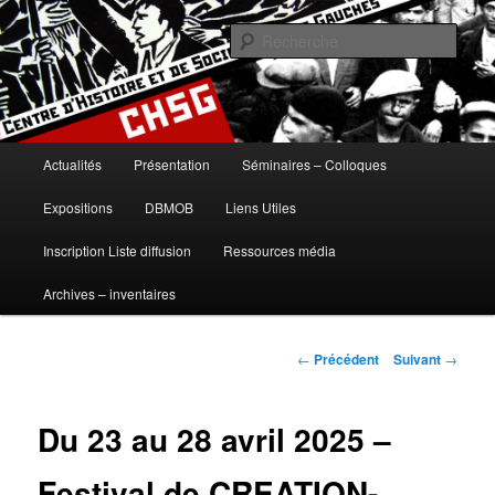
Aller
histoire, gauches, gauche, communisme, syndicalisme, ouvrier, socialisme,
trotskysme, anarchisme, mouvement, emancipation, ULB
au
Rech
contenu
principal
Centre d'Histoire et de Sociologie
des Gauches
Menu
Actualités
Présentation
Séminaires – Colloques
principal
Expositions
DBMOB
Liens Utiles
Inscription Liste diffusion
Ressources média
Archives – inventaires
Navigation
←
Précédent
Suivant
→
des
articles
Du 23 au 28 avril 2025 –
Festival de CREATION-