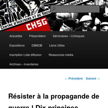
Aller
histoire, gauches, gauche, communisme, syndicalisme, ouvrier, socialisme,
trotskysme, anarchisme, mouvement, emancipation, ULB
au
Rech
contenu
principal
Centre d'Histoire et de Sociologie
des Gauches
Menu
Actualités
Présentation
Séminaires – Colloques
principal
Expositions
DBMOB
Liens Utiles
Inscription Liste diffusion
Ressources média
Archives – inventaires
Navigation
←
Précédent
Suivant
→
des
articles
Résister à la propagande de
guerre ! Dix principes