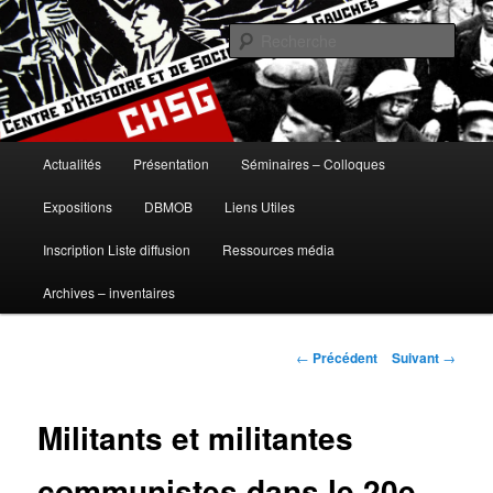
Aller
histoire, gauches, gauche, communisme, syndicalisme, ouvrier, socialisme,
trotskysme, anarchisme, mouvement, emancipation, ULB
au
Rech
contenu
principal
Centre d'Histoire et de Sociologie
des Gauches
Menu
Actualités
Présentation
Séminaires – Colloques
principal
Expositions
DBMOB
Liens Utiles
Inscription Liste diffusion
Ressources média
Archives – inventaires
Navigation
←
Précédent
Suivant
→
des
articles
Militants et militantes
communistes dans le 20e