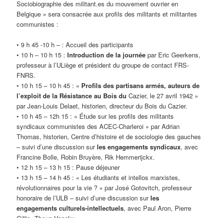
Sociobiographie des militant.es du mouvement ouvrier en
Belgique » sera consacrée aux profils des militants et militantes
communistes :
• 9 h 45 -10 h – : Accueil des participants
• 10 h – 10 h 15 :
Introduction de la journée
par Eric Geerkens,
professeur à l’ULiège et président du groupe de contact FRS-
FNRS.
• 10 h 15 – 10 h 45 : «
Profils des partisans armés, auteurs de
l’exploit de la Résistance au Bois du
Cazier, le 27 avril 1942 »
par Jean-Louis Delaet, historien, directeur du Bois du Cazier.
• 10 h 45 – 12h 15 : « Étude sur les profils des militants
syndicaux communistes des ACEC-Charleroi » par Adrian
Thomas, historien, Centre d’histoire et de sociologie des gauches
– suivi d’une discussion sur
les engagements syndicaux
, avec
Francine Bolle, Robin Bruyère, Rik Hemmerijckx.
• 12 h 15 – 13 h 15 : Pause déjeuner
• 13 h 15 – 14 h 45 : « Les étudiants et intellos marxistes,
révolutionnaires pour la vie ? » par José Gotovitch, professeur
honoraire de l’ULB – suivi d’une discussion sur
les
engagements culturels-intellectuels
, avec Paul Aron, Pierre