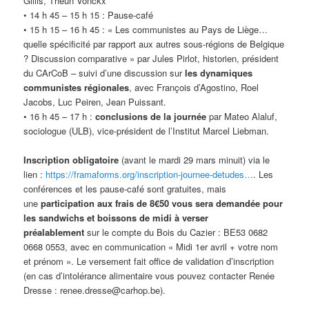
Gillis, Theun Vonckx
• 14 h 45 – 15 h 15 : Pause-café
• 15 h 15 – 16 h 45 : « Les communistes au Pays de Liège…
quelle spécificité par rapport aux autres sous-régions de Belgique
? Discussion comparative » par Jules Pirlot, historien, président
du CArCoB – suivi d’une discussion sur
les dynamiques
communistes régionales
, avec François d’Agostino, Roel
Jacobs, Luc Peiren, Jean Puissant.
• 16 h 45 – 17 h :
conclusions de la journée
par Mateo Alaluf,
sociologue (ULB), vice-président de l’Institut Marcel Liebman.
Inscription obligatoire
(avant le mardi 29 mars minuit) via le
lien :
https://framaforms.org/inscription-journee-detudes…
. Les
conférences et les pause-café sont gratuites, mais
une
participation aux frais de 8€50 vous sera demandée pour
les sandwichs et boissons de midi à verser
préalablement
sur le compte du Bois du Cazier : BE53 0682
0668 0553, avec en communication « Midi 1er avril + votre nom
et prénom ». Le versement fait office de validation d’inscription
(en cas d’intolérance alimentaire vous pouvez contacter Renée
Dresse : renee.dresse@carhop.be).