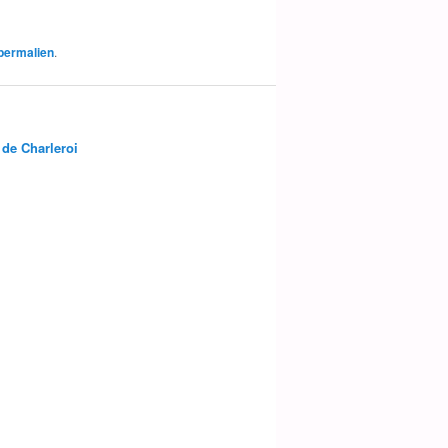
permalien
.
 de Charleroi