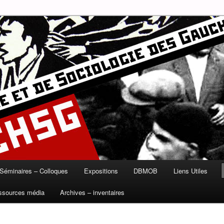
munisme, syndicalisme, ouvrier, socialisme, trotskysme, anarchisme,
B
ire et de Sociologie des
Séminaires – Colloques
Expositions
DBMOB
Liens Utiles
ssources média
Archives – inventaires