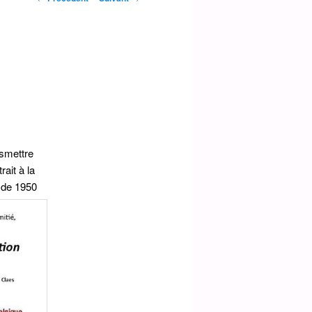
des
articles
nsmettre
rait à la
r de 1950