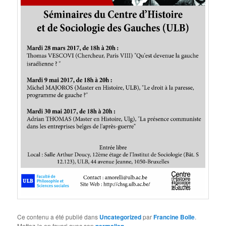
Ce contenu a été publié dans
Uncategorized
par
Francine Bolle
.
Mettez-le en favori avec son
permalien
.