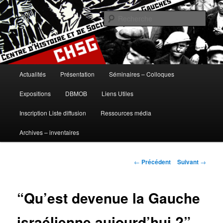
Aller
histoire, gauches, gauche, communisme, syndicalisme, ouvrier, socialisme,
trotskysme, anarchisme, mouvement, emancipation, ULB
au
Rech
contenu
principal
Centre d'Histoire et de Sociologie
des Gauches
Menu
Actualités
Présentation
Séminaires – Colloques
principal
Expositions
DBMOB
Liens Utiles
Inscription Liste diffusion
Ressources média
Archives – inventaires
Navigation
←
Précédent
Suivant
→
des
articles
“Qu’est devenue la Gauche
israélienne aujourd’hui ?”,