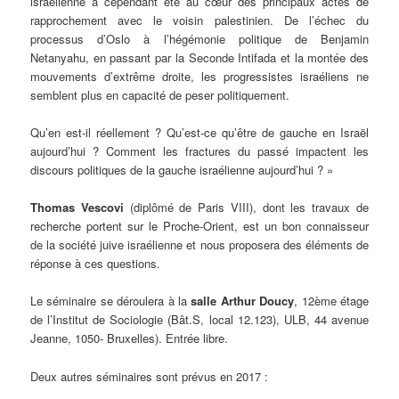
israélienne a cependant été au cœur des principaux actes de
rapprochement avec le voisin palestinien. De l’échec du
processus d’Oslo à l’hégémonie politique de Benjamin
Netanyahu, en passant par la Seconde Intifada et la montée des
mouvements d’extrême droite, les progressistes israéliens ne
semblent plus en capacité de peser politiquement.
Qu’en est-il réellement ? Qu’est-ce qu’être de gauche en Israël
aujourd’hui ? Comment les fractures du passé impactent les
discours politiques de la gauche israélienne aujourd’hui ? »
Thomas Vescovi
(diplômé de Paris VIII), dont les travaux de
recherche portent sur le Proche-Orient, est un bon connaisseur
de la société juive israélienne et nous proposera des éléments de
réponse à ces questions.
Le séminaire se déroulera à la
salle Arthur Doucy
, 12ème étage
de l’Institut de Sociologie (Bât.S, local 12.123), ULB, 44 avenue
Jeanne, 1050- Bruxelles). Entrée libre.
Deux autres séminaires sont prévus en 2017 :