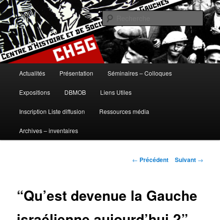
Aller
histoire, gauches, gauche, communisme, syndicalisme, ouvrier, socialisme,
trotskysme, anarchisme, mouvement, emancipation, ULB
au
Rech
contenu
principal
Centre d'Histoire et de Sociologie
des Gauches
Menu
Actualités
Présentation
Séminaires – Colloques
principal
Expositions
DBMOB
Liens Utiles
Inscription Liste diffusion
Ressources média
Archives – inventaires
Navigation
←
Précédent
Suivant
→
des
articles
“Qu’est devenue la Gauche
israélienne aujourd’hui ?”,