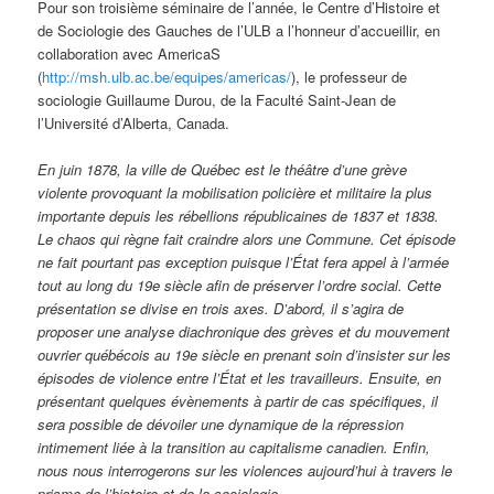
Pour son troisième séminaire de l’année, le Centre d’Histoire et
de Sociologie des Gauches de l’ULB a l’honneur d’accueillir, en
collaboration avec AmericaS
(
http://msh.ulb.ac.be/equipes/americas/
), le professeur de
sociologie Guillaume Durou, de la Faculté Saint-Jean de
l’Université d’Alberta, Canada.
En juin 1878, la ville de Québec est le théâtre d’une grève
violente provoquant la mobilisation policière et militaire la plus
importante depuis les rébellions républicaines de 1837 et 1838.
Le chaos qui règne fait craindre alors une Commune. Cet épisode
ne fait pourtant pas exception puisque l’État fera appel à l’armée
tout au long du 19e siècle afin de préserver l’ordre social. Cette
présentation se divise en trois axes. D’abord, il s’agira de
proposer une analyse diachronique des grèves et du mouvement
ouvrier québécois au 19e siècle en prenant soin d’insister sur les
épisodes de violence entre l’État et les travailleurs. Ensuite, en
présentant quelques évènements à partir de cas spécifiques, il
sera possible de dévoiler une dynamique de la répression
intimement liée à la transition au capitalisme canadien. Enfin,
nous nous interrogerons sur les violences aujourd’hui à travers le
prisme de l’histoire et de la sociologie.