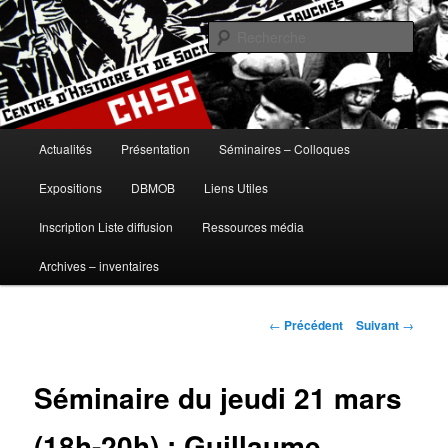
Aller
histoire, gauches, gauche, communisme, syndicalisme, ouvrier, socialisme,
trotskysme, anarchisme, mouvement, emancipation, ULB
au
Rech
contenu
principal
Centre d'Histoire et de Sociologie
des Gauches
Menu
Actualités
Présentation
Séminaires – Colloques
principal
Expositions
DBMOB
Liens Utiles
Inscription Liste diffusion
Ressources média
Archives – inventaires
Navigation
←
Précédent
Suivant
→
des
articles
Séminaire du jeudi 21 mars
(18h-20h) : Guillaume