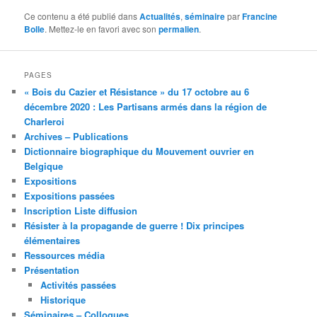
Ce contenu a été publié dans
Actualités
,
séminaire
par
Francine
Bolle
. Mettez-le en favori avec son
permalien
.
PAGES
« Bois du Cazier et Résistance » du 17 octobre au 6
décembre 2020 : Les Partisans armés dans la région de
Charleroi
Archives – Publications
Dictionnaire biographique du Mouvement ouvrier en
Belgique
Expositions
Expositions passées
Inscription Liste diffusion
Résister à la propagande de guerre ! Dix principes
élémentaires
Ressources média
Présentation
Activités passées
Historique
Séminaires – Colloques