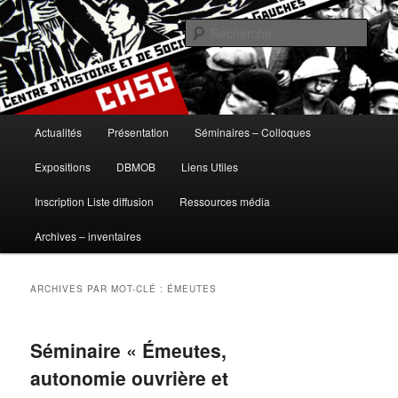
Aller
Aller
histoire, gauches, gauche, communisme, syndicalisme, ouvrier, socialisme,
trotskysme, anarchisme, mouvement, emancipation, ULB
au
au
Rech
contenu
contenu
principal
secondaire
Centre d'Histoire et de Sociologie
des Gauches
Menu
Actualités
Présentation
Séminaires – Colloques
principal
Expositions
DBMOB
Liens Utiles
Inscription Liste diffusion
Ressources média
Archives – inventaires
ARCHIVES PAR MOT-CLÉ :
ÉMEUTES
Séminaire « Émeutes,
autonomie ouvrière et