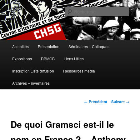
Aller
histoire, gauches, gauche, communisme, syndicalisme, ouvrier, socialisme,
trotskysme, anarchisme, mouvement, emancipation, ULB
au
Rech
contenu
principal
Centre d'Histoire et de Sociologie
des Gauches
Menu
Actualités
Présentation
Séminaires – Colloques
principal
Expositions
DBMOB
Liens Utiles
Inscription Liste diffusion
Ressources média
Archives – inventaires
Navigation
←
Précédent
Suivant
→
des
articles
De quoi Gramsci est-il le
nom en France ? – Anthony