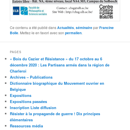
Ce contenu a été publié dans
Actualités
,
séminaire
par
Francine
Bolle
. Mettez-le en favori avec son
permalien
.
PAGES
« Bois du Cazier et Résistance » du 17 octobre au 6
décembre 2020 : Les Partisans armés dans la région de
Charleroi
Archives – Publications
Dictionnaire biographique du Mouvement ouvrier en
Belgique
Expositions
Expositions passées
Inscription Liste diffusion
Résister à la propagande de guerre ! Dix principes
élémentaires
Ressources média