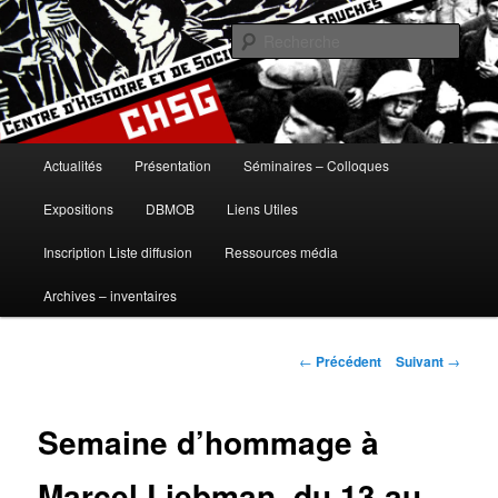
Aller
histoire, gauches, gauche, communisme, syndicalisme, ouvrier, socialisme,
trotskysme, anarchisme, mouvement, emancipation, ULB
au
Rech
contenu
principal
Centre d'Histoire et de Sociologie
des Gauches
Menu
Actualités
Présentation
Séminaires – Colloques
principal
Expositions
DBMOB
Liens Utiles
Inscription Liste diffusion
Ressources média
Archives – inventaires
Navigation
←
Précédent
Suivant
→
des
articles
Semaine d’hommage à
Marcel Liebman, du 13 au