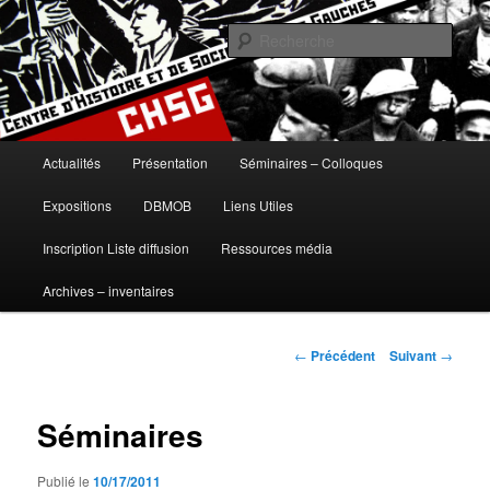
Aller
histoire, gauches, gauche, communisme, syndicalisme, ouvrier, socialisme,
trotskysme, anarchisme, mouvement, emancipation, ULB
au
Rech
contenu
principal
Centre d'Histoire et de Sociologie
des Gauches
Menu
Actualités
Présentation
Séminaires – Colloques
principal
Expositions
DBMOB
Liens Utiles
Inscription Liste diffusion
Ressources média
Archives – inventaires
Navigation
←
Précédent
Suivant
→
des
articles
Séminaires
Publié le
10/17/2011