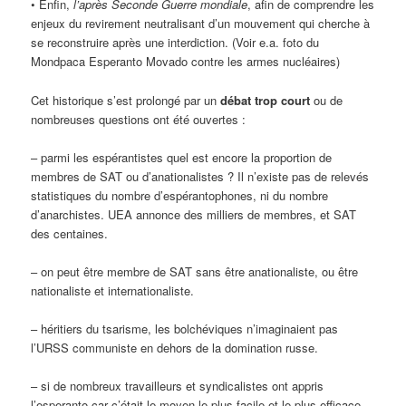
• Enfin,
l’après Seconde Guerre mondiale
, afin de comprendre les
enjeux du revirement neutralisant d’un mouvement qui cherche à
se reconstruire après une interdiction. (Voir e.a. foto du
Mondpaca Esperanto Movado contre les armes nucléaires)
Cet historique s’est prolongé par un
débat trop court
ou de
nombreuses questions ont été ouvertes :
– parmi les espérantistes quel est encore la proportion de
membres de SAT ou d’anationalistes ? Il n’existe pas de relevés
statistiques du nombre d’espérantophones, ni du nombre
d’anarchistes. UEA annonce des milliers de membres, et SAT
des centaines.
– on peut être membre de SAT sans être anationaliste, ou être
nationaliste et internationaliste.
– héritiers du tsarisme, les bolchéviques n’imaginaient pas
l’URSS communiste en dehors de la domination russe.
– si de nombreux travailleurs et syndicalistes ont appris
l’esperanto car c’était le moyen le plus facile et le plus efficace