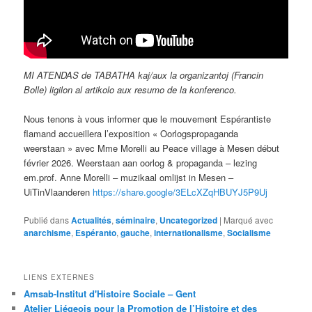
MI ATENDAS de TABATHA kaj/aux la organizantoj (Francin
Bolle) ligilon al artikolo aux resumo de la konferenco.
Nous tenons à vous informer que le mouvement Espérantiste
flamand accueillera l’exposition « Oorlogspropaganda
weerstaan » avec Mme Morelli au Peace village à Mesen début
février 2026. Weerstaan aan oorlog & propaganda – lezing
em.prof. Anne Morelli – muzikaal omlijst in Mesen –
UiTinVlaanderen
https://share.google/3ELcXZqHBUYJ5P9Uj
Publié dans
Actualités
,
séminaire
,
Uncategorized
|
Marqué avec
anarchisme
,
Espéranto
,
gauche
,
internationalisme
,
Socialisme
LIENS EXTERNES
Amsab-Institut d'Histoire Sociale – Gent
Atelier Liégeois pour la Promotion de l’Histoire et des