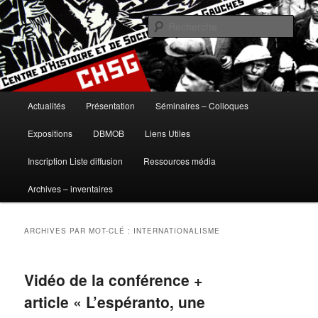
Aller
Aller
histoire, gauches, gauche, communisme, syndicalisme, ouvrier, socialisme,
trotskysme, anarchisme, mouvement, emancipation, ULB
au
au
Rech
contenu
contenu
principal
secondaire
Centre d'Histoire et de Sociologie
des Gauches
Menu
Actualités
Présentation
Séminaires – Colloques
principal
Expositions
DBMOB
Liens Utiles
Inscription Liste diffusion
Ressources média
Archives – inventaires
ARCHIVES PAR MOT-CLÉ :
INTERNATIONALISME
Vidéo de la conférence +
article « L’espéranto, une