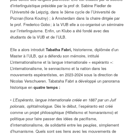
d’interlinguistique présidée par la prof dr. Sabine Fiedler de
l’Université de Leipzig, dans le 3ème cycle de l’Université de
Poznan (Ilona Koutny) ; à Amsterdam dans la chaire dirigée par
le prof. Frederico Gobo ; à la VUB elle a co-organisé un séminaire
sur l’interlinguisme. Enfin, un Klubo a été fondé avec des
étudiants de la VUB et de l’ULB.
Elle a alors introduit
Tabatha Fabri,
historienne, diplômée d’un
Master à l’ULB, qui a défendu son mémoire, intitulé
L’internationalisme et la langue internationale « espéranto »:
L’internationalisme, le sennaciismo et la nation dans les
mouvements espérantistes, en 2023-2024 sous la direction de
Nicolas Verschueren. Tabataha Fabri a développé un panorama
historique en
quatre temps :
•
L’Espéranto, langue internationale créée en 1887 par un Juif
polonais, ophtalmologue.
Dès le début, l’espéranto est créé
comme un projet philosophique (Hillelismo et homaranismo) et
politique pour faire passer des idées de pacifisme,
d’internationalisme, de solidarité entre les peuples, simplement
d’humanisme. Quels sont ses liens avec les mouvements de