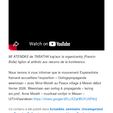
MI ATENDAS de TABATHA kaj/aux la organizantoj (Francin
Bolle) ligilon al artikolo aux resumo de la konferenco.
Nous tenons à vous informer que le mouvement Espérantiste
flamand accueillera l’exposition « Oorlogspropaganda
weerstaan » avec Mme Morelli au Peace village à Mesen début
février 2026. Weerstaan aan oorlog & propaganda – lezing
em.prof. Anne Morelli – muzikaal omlijst in Mesen –
UiTinVlaanderen
https://share.google/3ELcXZqHBUYJ5P9Uj
Ce contenu a été publié dans
Actualités
,
séminaire
,
Uncategorized