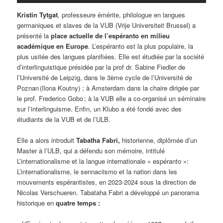
Kristin Tytgat
, professeure émérite, philologue en langues
germaniques et slaves de la VUB (Vrije Universiteit Brussel) a
présenté la
place actuelle de l’espéranto en milieu
académique en Europe
. L’espéranto est la plus populaire, la
plus usitée des langues planifiées. Elle est étudiée par la société
d’interlinguistique présidée par la prof dr. Sabine Fiedler de
l’Université de Leipzig, dans le 3ème cycle de l’Université de
Poznan (Ilona Koutny) ; à Amsterdam dans la chaire dirigée par
le prof. Frederico Gobo ; à la VUB elle a co-organisé un séminaire
sur l’interlinguisme. Enfin, un Klubo a été fondé avec des
étudiants de la VUB et de l’ULB.
Elle a alors introduit
Tabatha Fabri,
historienne, diplômée d’un
Master à l’ULB, qui a défendu son mémoire, intitulé
L’internationalisme et la langue internationale « espéranto »:
L’internationalisme, le sennaciismo et la nation dans les
mouvements espérantistes, en 2023-2024 sous la direction de
Nicolas Verschueren. Tabataha Fabri a développé un panorama
historique en
quatre temps :