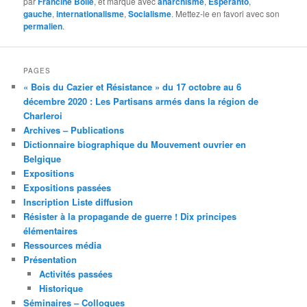
par
Francine Bolle
, et marqué avec
anarchisme
,
Espéranto
,
gauche
,
internationalisme
,
Socialisme
. Mettez-le en favori avec son
permalien
.
PAGES
« Bois du Cazier et Résistance » du 17 octobre au 6
décembre 2020 : Les Partisans armés dans la région de
Charleroi
Archives – Publications
Dictionnaire biographique du Mouvement ouvrier en
Belgique
Expositions
Expositions passées
Inscription Liste diffusion
Résister à la propagande de guerre ! Dix principes
élémentaires
Ressources média
Présentation
Activités passées
Historique
Séminaires – Colloques