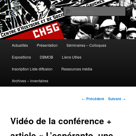
Aller
histoire, gauches, gauche, communisme, syndicalisme, ouvrier, socialisme,
trotskysme, anarchisme, mouvement, emancipation, ULB
au
Rech
contenu
principal
Centre d'Histoire et de Sociologie
des Gauches
Menu
Actualités
Présentation
Séminaires – Colloques
principal
Expositions
DBMOB
Liens Utiles
Inscription Liste diffusion
Ressources média
Archives – inventaires
Navigation
←
Précédent
Suivant
→
des
articles
Vidéo de la conférence +
article « L’espéranto, une