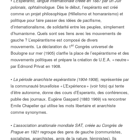
•
L’Espéranto, langue internationale créée en 1887 par un Juif
polonais, ophtalmologue.
Dès le début, l’espéranto est créé
comme un projet philosophique (Hillelismo et homaranismo) et
politique pour faire passer des idées de pacifisme,
d’internationalisme, de solidarité entre les peuples, simplement
d’humanisme. Quels sont ses liens avec les mouvements de
gauche ? L’espérantisme est composé de divers
er
mouvements. La déclaration du 1
Congrès universel de
Boulogne sur mer (1905) clarifie la place de l’espérantisme et des
mouvements politiques et prépare la création de U.E.A. « neutre »
par Edmond Privat en 1908.
•
La période anarchiste espérantiste (1904-1908)
, représentée par
la communauté bruxelloise « L’Expérience » (voir foto) qui tente
d’être autonome, donne des cours d’Esperanto, des conférences,
publie des journaux. Eugène Gaspard (1883 1969) va rencontrer
Emile Chapelier qui utilise les mots libertaire et anarchiste
comme synonymes.
•
L’association anationale mondiale SAT, créée au Congrès de
Prague en 1921
regroupe des gens de gauche (communistes,
socialistes, anarchistes, amis de la nature, féministes). Ils