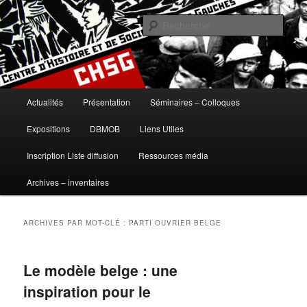
Aller
Aller
histoire, gauches, gauche, communisme, syndicalisme, ouvrier, socialisme,
trotskysme, anarchisme, mouvement, emancipation, ULB
au
au
Rech
contenu
contenu
principal
secondaire
Centre d'Histoire et de Sociologie
des Gauches
Menu
Actualités
Présentation
Séminaires – Colloques
principal
Expositions
DBMOB
Liens Utiles
Inscription Liste diffusion
Ressources média
Archives – inventaires
ARCHIVES PAR MOT-CLÉ :
PARTI OUVRIER BELGE
Le modèle belge : une
inspiration pour le