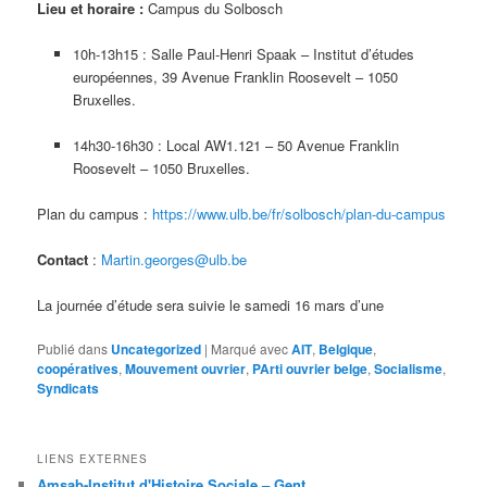
Lieu et horaire :
Campus du Solbosch
10h-13h15 : Salle Paul-Henri Spaak – Institut d’études
européennes, 39 Avenue Franklin Roosevelt – 1050
Bruxelles.
14h30-16h30 : Local AW1.121 – 50 Avenue Franklin
Roosevelt – 1050 Bruxelles.
Plan du campus :
https://www.ulb.be/fr/solbosch/plan-du-campus
Contact
:
Martin.georges@ulb.be
La journée d’étude sera suivie le samedi 16 mars d’une
Publié dans
Uncategorized
|
Marqué avec
AIT
,
Belgique
,
coopératives
,
Mouvement ouvrier
,
PArti ouvrier belge
,
Socialisme
,
Syndicats
LIENS EXTERNES
Amsab-Institut d'Histoire Sociale – Gent